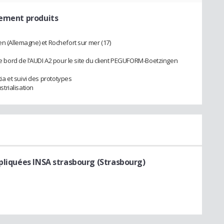
pement produits
en (Allemagne) et Rochefort sur mer (17)
bord de l’AUDI A2 pour le site du client PEGUFORM-Boetzingen
a et suivi des prototypes
strialisation
ppliquées INSA strasbourg (Strasbourg)