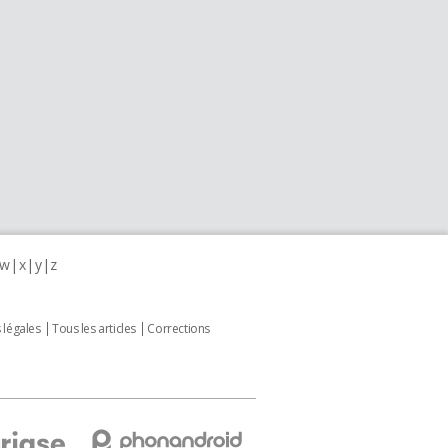
w
x
y
z
 légales
Tous les articles
Corrections