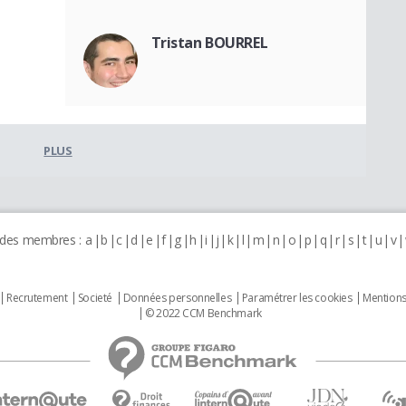
Tristan BOURREL
PLUS
 des membres :
a
b
c
d
e
f
g
h
i
j
k
l
m
n
o
p
q
r
s
t
u
v
Recrutement
Societé
Données personnelles
Paramétrer les cookies
Mentions
© 2022 CCM Benchmark