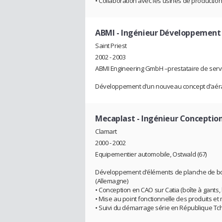
• Collaboration avec les usines de productio
ABMI
- Ingénieur Développement
Saint Priest
2002 - 2003
ABMI Engineering GmbH –prestataire de ser
Développement d’un nouveau concept d’aéra
Mecaplast
- Ingénieur Conception
Clamart
2000 - 2002
Equipementier automobile, Ostwald (67)
Développement d’éléments de planche de bo
(Allemagne)
• Conception en CAO sur Catia (boîte à gants,
• Mise au point fonctionnelle des produits e
• Suivi du démarrage série en République T