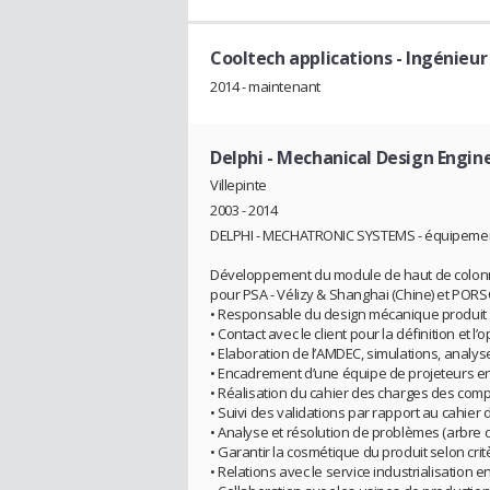
Cooltech applications
- Ingénieu
2014 - maintenant
Delphi
- Mechanical Design Engin
Villepinte
2003 - 2014
DELPHI - MECHATRONIC SYSTEMS - équipementie
Développement du module de haut de colonne,
pour PSA - Vélizy & Shanghai (Chine) et POR
• Responsable du design mécanique produit a
• Contact avec le client pour la définition et l’
• Elaboration de l’AMDEC, simulations, analys
• Encadrement d’une équipe de projeteurs en
• Réalisation du cahier des charges des com
• Suivi des validations par rapport au cahier 
• Analyse et résolution de problèmes (arbre d
• Garantir la cosmétique du produit selon cr
• Relations avec le service industrialisation