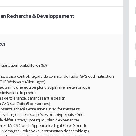
r en Recherche & Développement
eer
r automobile, Illkirch (67)
 cruise control, façade de commande radio, GPS et climatisation
SCHE-Weissach (Allemagne)
u sein d’une équipe pluridisciplinaire mécatronique
optimisation du produit
es de tolérance, garantissant le design
 CAO sur Catia (5 personnes)
posants achetés et relations avec fournisseurs
des charges client sur pièces prototype puis série
e défaillances, 5 pourquoi, plan d’expérience)
itères TALCS (Touch-Appearance-Light-Color-Sound)
 en Allemagne (Poka yoke, optimisation d’assemblage)