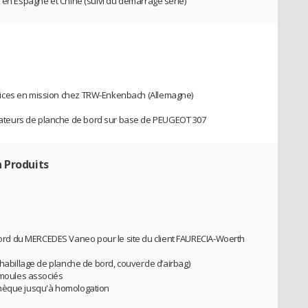
n en Espagne et Chine (suivi du démarrage série)
vices en mission chez TRW-Enkenbach (Allemagne)
teurs de planche de bord sur base de PEUGEOT 307
 Produits
rd du MERCEDES Vaneo pour le site du client FAURECIA-Woerth
 habillage de planche de bord, couvercle d’airbag)
t moules associés
chèque jusqu'à homologation