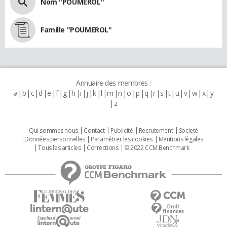
Nom "POUMEROL"
Famille "POUMEROL"
Annuaire des membres :
a
b
c
d
e
f
g
h
i
j
k
l
m
n
o
p
q
r
s
t
u
v
w
x
y
z
Qui sommes nous
Contact
Publicité
Recrutement
Societé
Données personnelles
Paramétrer les cookies
Mentions légales
Tous les articles
Corrections
© 2022 CCM Benchmark