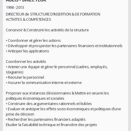
1998 - 2013
DIRECTEUR de STRUCTURE D’INSERTION & DE FORMATION
ACTIVITES & COMPETENCES
Concevoir & Construire les activités de la structure
• Coordonner et gérer les actions
• Développer et prospecter les partenaires financiers et institutionnels
• Anticiper les applications
Coordonner les activités
• Animer une équipe et gérer le personnel (cadres, employés,
stagiaires)
• Recruter le personnel
• Assurer la communication interne et externe
Proposer aux instances décisionnaires & Mettre en œuvre les
politiques économiques et sociales
• Construire des argumentaires rationnels et lisibles
• Evaluer et anticiper les effets socio-économiques et politiques d’une
prise de décision
• Rechercher les partenaires financiers adaptés
Etudier la faisabilité technique et financière des projets