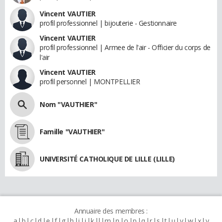
Vincent VAUTIER
profil professionnel | bijouterie - Gestionnaire
Vincent VAUTIER
profil professionnel | Armee de l'air - Officier du corps de
l'air
Vincent VAUTIER
profil personnel | MONTPELLIER
Nom "VAUTHIER"
Famille "VAUTHIER"
UNIVERSITÉ CATHOLIQUE DE LILLE (LILLE)
Annuaire des membres :
a
b
c
d
e
f
g
h
i
j
k
l
m
n
o
p
q
r
s
t
u
v
w
x
y