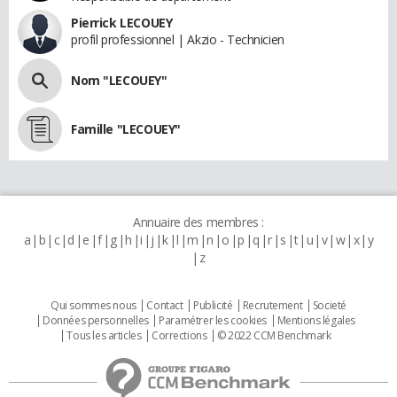
Pierrick LECOUEY
profil professionnel | Akzio - Technicien
Nom "LECOUEY"
Famille "LECOUEY"
Annuaire des membres :
a
b
c
d
e
f
g
h
i
j
k
l
m
n
o
p
q
r
s
t
u
v
w
x
y
z
Qui sommes nous
Contact
Publicité
Recrutement
Societé
Données personnelles
Paramétrer les cookies
Mentions légales
Tous les articles
Corrections
© 2022 CCM Benchmark