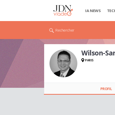
IA NEWS
TEC
Rechercher
Wilson-S
PARIS
Wilson-Sarn
BRUBACH
PROFIL