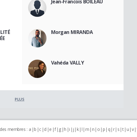
Jean-Francois BOILEAU
ILITÉ
Morgan MIRANDA
ÉE
Vahéda VALLY
PLUS
 des membres :
a
b
c
d
e
f
g
h
i
j
k
l
m
n
o
p
q
r
s
t
u
v