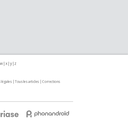
w
x
y
z
 légales
Tous les articles
Corrections