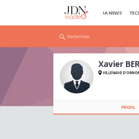
IA NEWS
TEC
Rechercher
Xavier B
VILLENAVE D'ORNO
Xavier BERTAUD
PROFIL