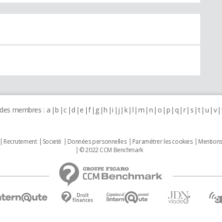
 des membres :
a
b
c
d
e
f
g
h
i
j
k
l
m
n
o
p
q
r
s
t
u
v
Recrutement
Societé
Données personnelles
Paramétrer les cookies
Mentions
© 2022 CCM Benchmark