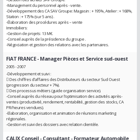
‐Management du personnel après - vente.
‐Développement des CA SAV Groupe: Magasin : + 195%, Atelier : + 168%,
Station : + 175% (sur 5 ans) .
‐Élaboration des procédures après – vente
Immobiliers:
‐Gestion de projets: 13 M€.
‐Conseil auprès de la présidence du groupe .
‐Négociation et gestion des relations avec les partenaires.
FIAT FRANCE
- Manager Pièces et Service sud-ouest
2005 - 2007
‐Développement et suivi :
 Des chiffres d’affaires des Distributeurs du secteur Sud Ouest
(progression du secteur + 7%).
 Des processus métiers (guide organisation service).
‐Conseil auprès du réseau pour l’optimisation des activités après-
ventes (productivité, rendement, rentabilité, gestion des stocks, CA
PR/heures vendues).
‐Elaboration, organisation et animation de réunions marketing
régionales.
‐Gestion et suivi des dossiers avec relation clientèle.
CALIX Conseil
- Consultant - Formateur Automobile