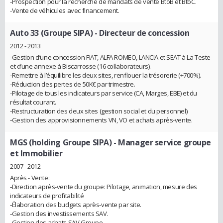
‐Prospection pour la recherche de mandats de vente BtoB et BtoC.
‐Vente de véhicules avec financement.
Auto 33 (Groupe SIPA)
- Directeur de concession
2012 - 2013
‐Gestion d’une concession FIAT, ALFA ROMEO, LANCIA et SEAT à La Teste
et d’une annexe à Biscarrosse (16 collaborateurs).
‐Remettre à l’équilibre les deux sites, renflouer la trésorerie (+700%).
‐Réduction des pertes de 50K€ par trimestre.
‐Pilotage de tous les indicateurs par service (CA, Marges, EBE) et du
résultat courant.
‐Restructuration des deux sites (gestion social et du personnel).
‐Gestion des approvisionnements VN, VO et achats après-vente.
MGS (holding Groupe SIPA)
- Manager service groupe
et Immobilier
2007 - 2012
Après - Vente:
‐Direction après-vente du groupe: Pilotage, animation, mesure des
indicateurs de profitabilité
‐Élaboration des budgets après-vente par site.
‐Gestion des investissements SAV.
‐Gestion des achats SAV Groupe.