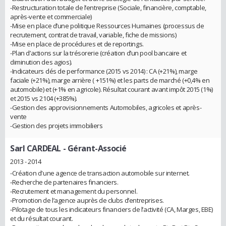
-Restructuration totale de l’entreprise (Sociale, financière, comptable,
après-vente et commerciale)
-Mise en place d’une politique Ressources Humaines (processus de
recrutement, contrat de travail, variable, fiche de missions)
-Mise en place de procédures et de reportings.
-Plan d’actions sur la trésorerie (création d’un pool bancaire et
diminution des agios).
-Indicateurs clés de performance (2015 vs 2014) : CA (+21%), marge
faciale (+21%), marge arrière ( +151%) et les parts de marché (+0,4% en
automobile) et (+1% en agricole). Résultat courant avant impôt 2015 (1%)
et 2015 vs 2104 (+385%).
-Gestion des approvisionnements Automobiles, agricoles et après-
vente
-Gestion des projets immobiliers
Sarl CARDEAL
- Gérant-Associé
2013 - 2014
-Création d'une agence de transaction automobile sur internet.
‐Recherche de partenaires financiers.
‐Recrutement et management du personnel.
‐Promotion de l’agence auprès de clubs d’entreprises.
‐Pilotage de tous les indicateurs financiers de l’activité (CA, Marges, EBE)
et du résultat courant.