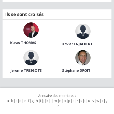
Ils se sont croisés
Kuras THOMAS
Xavier ENJALBERT
Jerome TRESGOTS
Stéphane DROIT
Annuaire des membres :
a
b
c
d
e
f
g
h
i
j
k
l
m
n
o
p
q
r
s
t
u
v
w
x
y
z