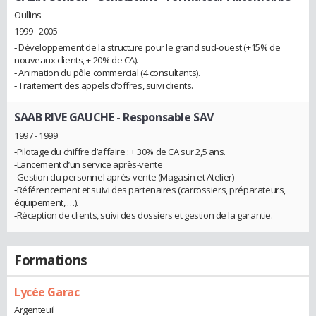
Oullins
1999 - 2005
‐ Développement de la structure pour le grand sud-ouest (+15% de
nouveaux clients, + 20% de CA).
‐ Animation du pôle commercial (4 consultants).
‐ Traitement des appels d’offres, suivi clients.
SAAB RIVE GAUCHE
- Responsable SAV
1997 - 1999
‐Pilotage du chiffre d’affaire : + 30% de CA sur 2,5 ans.
‐Lancement d’un service après-vente
‐Gestion du personnel après-vente (Magasin et Atelier)
‐Référencement et suivi des partenaires (carrossiers, préparateurs,
équipement, …).
‐Réception de clients, suivi des dossiers et gestion de la garantie.
Formations
Lycée Garac
Argenteuil