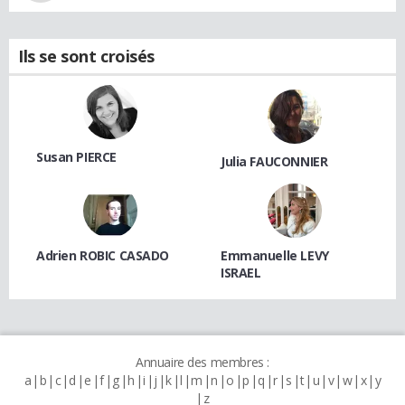
Ils se sont croisés
Susan PIERCE
Julia FAUCONNIER
Adrien ROBIC CASADO
Emmanuelle LEVY
ISRAEL
Annuaire des membres :
a
b
c
d
e
f
g
h
i
j
k
l
m
n
o
p
q
r
s
t
u
v
w
x
y
z