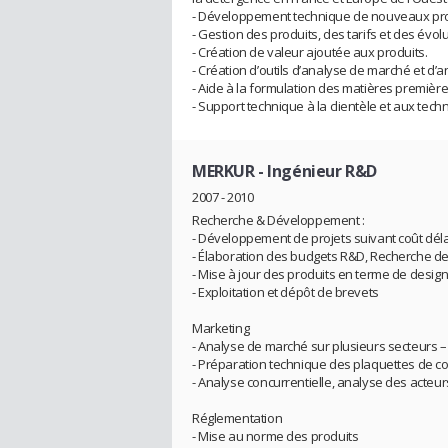
- Développement technique de nouveaux produi
- Gestion des produits, des tarifs et des évo
- Création de valeur ajoutée aux produits.
- Création d’outils d’analyse de marché et d’a
- Aide à la formulation des matières première
- Support technique à la clientèle et aux te
MERKUR
- Ingénieur R&D
2007 - 2010
Recherche & Développement :
- Développement de projets suivant coût déla
- Élaboration des budgets R&D, Recherche de 
- Mise à jour des produits en terme de design 
- Exploitation et dépôt de brevets
Marketing
- Analyse de marché sur plusieurs secteurs 
- Préparation technique des plaquettes de co
- Analyse concurrentielle, analyse des acteurs
Réglementation
- Mise au norme des produits