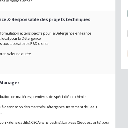
dans le monde entier
ce & Responsable des projets techniques
ormulation et tensioactifs pour la Détergence en France
s local pour la Détergence
s aux laboratoires R&D clients
aute valeur ajoutée
t Manager
ibution de matières premières de spécialité en chimie
é à destination des marchés Détergence, traitement de l'eau,
..
onik (tensioactifs), CECA (tensioactifs), Lanxess (Séquestrants) pour
.