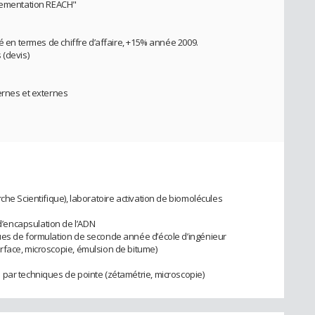
glementation REACH"
té en termes de chiffre d’affaire, +15% année 2009.
 (devis)
ernes et externes
che Scientifique), laboratoire activation de biomolécules
’encapsulation de l’ADN
ues de formulation de seconde année d’école d’ingénieur
rface, microscopie, émulsion de bitume)
par techniques de pointe (zétamétrie, microscopie)