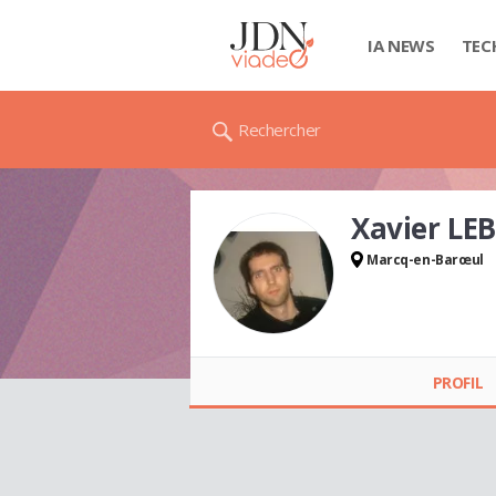
IA NEWS
TEC
Rechercher
Xavier LE
Marcq-en-Barœul
Xavier LEBRUN
PROFIL