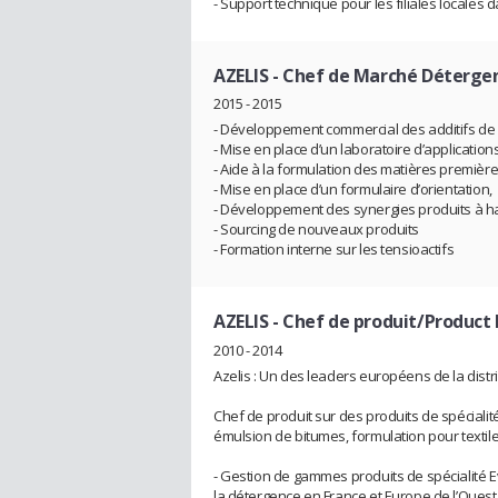
- Support technique pour les filiales locales 
AZELIS
- Chef de Marché Détergen
2015 - 2015
- Développement commercial des additifs de f
- Mise en place d’un laboratoire d’application
- Aide à la formulation des matières première
- Mise en place d’un formulaire d’orientation,
- Développement des synergies produits à h
- Sourcing de nouveaux produits
- Formation interne sur les tensioactifs
AZELIS
- Chef de produit/Produc
2010 - 2014
Azelis : Un des leaders européens de la distr
Chef de produit sur des produits de spécialit
émulsion de bitumes, formulation pour textile.
- Gestion de gammes produits de spécialité Ev
la détergence en France et Europe de l’Ouest