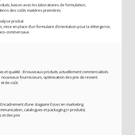
ts, liaison avec les laboratoires de formulation,
lutions des coûts matières premières
nalyse produit
s, mise en place d’un formulaire d’orientation pour la détergence,
chnico-commerciaux
is et qualité : 8 nouveaux produits actuellement commercialisés
nouveaux fournisseurs, optimisation des prix de revient.
et de coût.
– Encadrement d’une stagiaire Essec en marketing
mmunication, catalogues et packaging (+ produits)
 et des prix