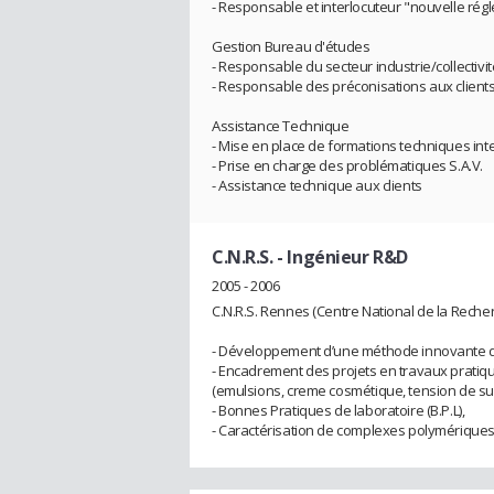
- Responsable et interlocuteur "nouvelle ré
Gestion Bureau d'études
- Responsable du secteur industrie/collectivi
- Responsable des préconisations aux clients
Assistance Technique
- Mise en place de formations techniques int
- Prise en charge des problématiques S.A.V.
- Assistance technique aux clients
C.N.R.S.
- Ingénieur R&D
2005 - 2006
C.N.R.S. Rennes (Centre National de la Recher
- Développement d’une méthode innovante d
- Encadrement des projets en travaux pratiq
(emulsions, creme cosmétique, tension de su
- Bonnes Pratiques de laboratoire (B.P.L),
- Caractérisation de complexes polymériques 