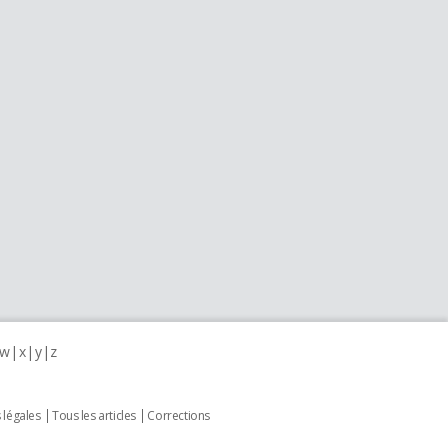
w
x
y
z
 légales
Tous les articles
Corrections