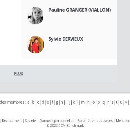
Pauline GRANGER (VIALLON)
Sylvie DERVIEUX
PLUS
 des membres :
a
b
c
d
e
f
g
h
i
j
k
l
m
n
o
p
q
r
s
t
u
v
Recrutement
Societé
Données personnelles
Paramétrer les cookies
Mentions
© 2022 CCM Benchmark