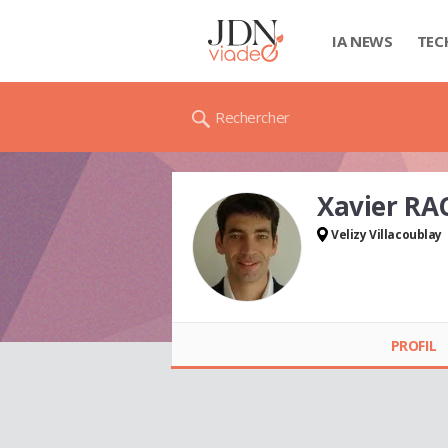
IA NEWS
TEC
Rechercher
Xavier RA
Velizy Villacoublay
Xavier RACHEZ
PROFIL