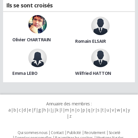
Ils se sont croisés
Olivier CHARTRAIN
Romain ELSAIR
Emma LEBO
Wilfried HATTON
Annuaire des membres :
a
b
c
d
e
f
g
h
i
j
k
l
m
n
o
p
q
r
s
t
u
v
w
x
y
z
Qui sommes nous
Contact
Publicité
Recrutement
Societé
Données personnelles
Paramétrer les cookies
Mentions légales