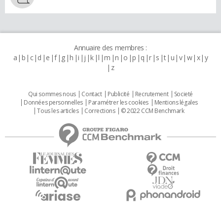
Annuaire des membres :
a
b
c
d
e
f
g
h
i
j
k
l
m
n
o
p
q
r
s
t
u
v
w
x
y
z
Qui sommes nous
Contact
Publicité
Recrutement
Societé
Données personnelles
Paramétrer les cookies
Mentions légales
Tous les articles
Corrections
© 2022 CCM Benchmark