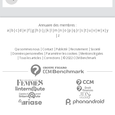
Annuaire des membres :
a
b
c
d
e
f
g
h
i
j
k
l
m
n
o
p
q
r
s
t
u
v
w
x
y
z
Qui sommes nous
Contact
Publicité
Recrutement
Societé
Données personnelles
Paramétrer les cookies
Mentions légales
Tous les articles
Corrections
© 2022 CCM Benchmark