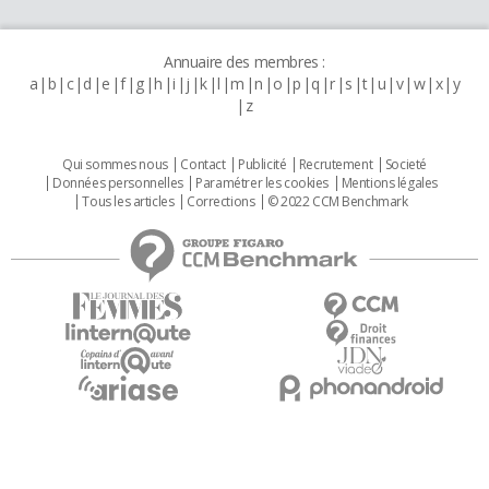
Annuaire des membres :
a
b
c
d
e
f
g
h
i
j
k
l
m
n
o
p
q
r
s
t
u
v
w
x
y
z
Qui sommes nous
Contact
Publicité
Recrutement
Societé
Données personnelles
Paramétrer les cookies
Mentions légales
Tous les articles
Corrections
© 2022 CCM Benchmark