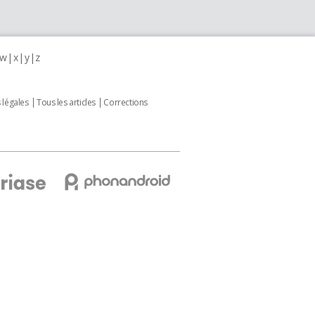
w
x
y
z
 légales
Tous les articles
Corrections