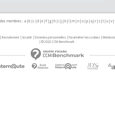
 des membres :
a
b
c
d
e
f
g
h
i
j
k
l
m
n
o
p
q
r
s
t
u
v
Recrutement
Societé
Données personnelles
Paramétrer les cookies
Mentions
© 2022 CCM Benchmark