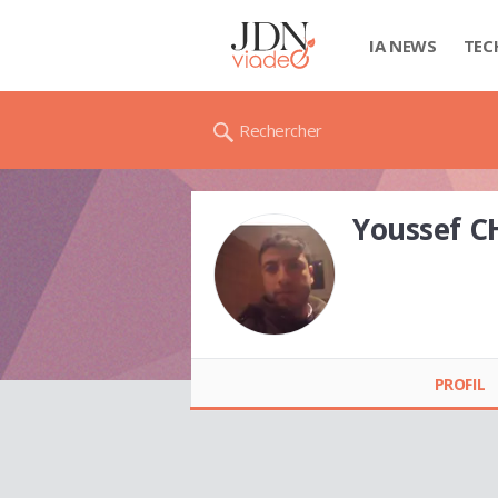
IA NEWS
TEC
Rechercher
Youssef C
Youssef CHARFY
PROFIL