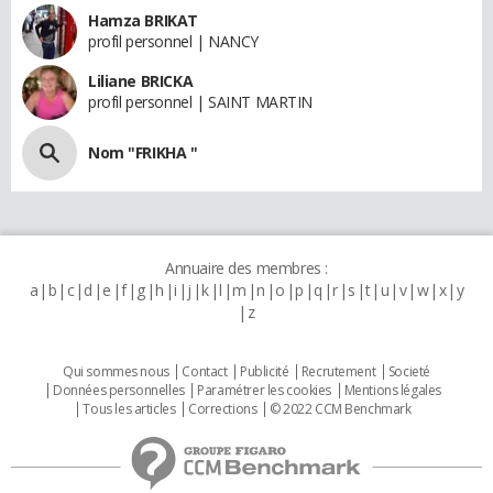
Hamza BRIKAT
profil personnel | NANCY
Liliane BRICKA
profil personnel | SAINT MARTIN
Nom "FRIKHA "
Annuaire des membres :
a
b
c
d
e
f
g
h
i
j
k
l
m
n
o
p
q
r
s
t
u
v
w
x
y
z
Qui sommes nous
Contact
Publicité
Recrutement
Societé
Données personnelles
Paramétrer les cookies
Mentions légales
Tous les articles
Corrections
© 2022 CCM Benchmark