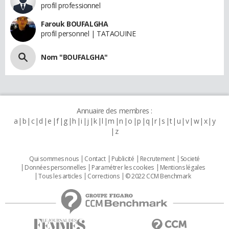
profil professionnel
Farouk BOUFALGHA
profil personnel | TATAOUINE
Nom "BOUFALGHA"
Annuaire des membres :
a
b
c
d
e
f
g
h
i
j
k
l
m
n
o
p
q
r
s
t
u
v
w
x
y
z
Qui sommes nous
Contact
Publicité
Recrutement
Societé
Données personnelles
Paramétrer les cookies
Mentions légales
Tous les articles
Corrections
© 2022 CCM Benchmark