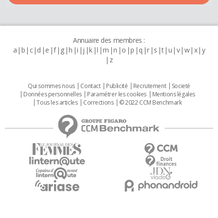
Annuaire des membres :
a
b
c
d
e
f
g
h
i
j
k
l
m
n
o
p
q
r
s
t
u
v
w
x
y
z
Qui sommes nous
Contact
Publicité
Recrutement
Societé
Données personnelles
Paramétrer les cookies
Mentions légales
Tous les articles
Corrections
© 2022 CCM Benchmark