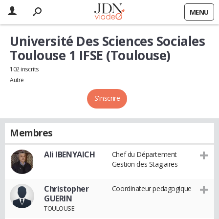
MENU
Université Des Sciences Sociales
Toulouse 1 IFSE (Toulouse)
102 inscrits
Autre
S'inscrire
Membres
Ali IBENYAICH
Chef du Département
Gestion des Stagiaires
Christopher
Coordinateur pedagogique
GUERIN
TOULOUSE