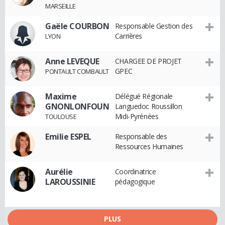
MARSEILLE
Gaële COURBON
Responsable Gestion des
Carrières
LYON
Anne LEVEQUE
CHARGEE DE PROJET
GPEC
PONTAULT COMBAULT
Maxime
Délégué Régionale
GNONLONFOUN
Languedoc Roussillon
Midi-Pyrénées
TOULOUSE
Emilie ESPEL
Responsable des
Ressources Humaines
Aurélie
Coordinatrice
LAROUSSINIE
pédagogique
PLUS