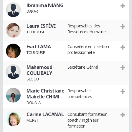
Ibrahima NIANG
DAKAR
Laura ESTÈVE
Responsables des
Ressources Humaines
TOULOUSE
Eva LLAMA
Conseillère en insertion
professionnelle
TOULOUSE
Mahamoud
Secrétaire Génral
COULIBALY
SÉGOU
Marie Christiane
Responsable
Mabelle CHIMI
compétences
DOUALA
Carine LACANAL
Consultant-formateur-
coach / Ingénieur
MURET
formation