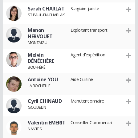
Sarah CHARLAT
Stagiaire juriste
ST PAUL-EN-CHABLAIS
Manon
Exploitant transport
HERVOUET
MONTAIGU
Melvin
Agent d'expédition
DÉNÉCHÈRE
BOUFFÉRÉ
Antoine YOU
Aide Cuisine
LA ROCHELLE
Cyril CHINAUD
Manutentionnaire
GOUDELIN
Valentin EMERIT
Conseiller Commercial
NANTES