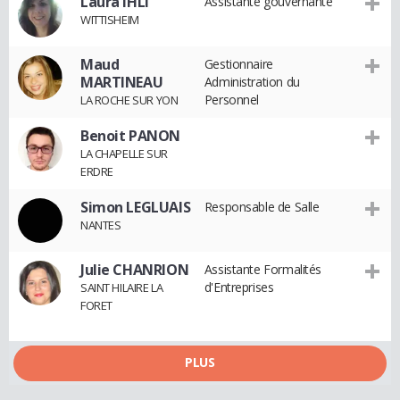
Laura IHLI
Assistante gouvernante
WITTISHEIM
Maud
Gestionnaire
MARTINEAU
Administration du
Personnel
LA ROCHE SUR YON
Benoit PANON
LA CHAPELLE SUR
ERDRE
Simon LEGLUAIS
Responsable de Salle
NANTES
Julie CHANRION
Assistante Formalités
d'Entreprises
SAINT HILAIRE LA
FORET
PLUS