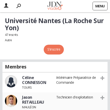
MENU
Université Nantes (La Roche Sur
Yon)
47 inscrits
Autre
S'inscrire
Membres
Céline
Intérimaire Préparatrice de
CONNESSON
Commande
TOURS
Jason
Technicien d'exploitation
RETAILLEAU
MAULÉON