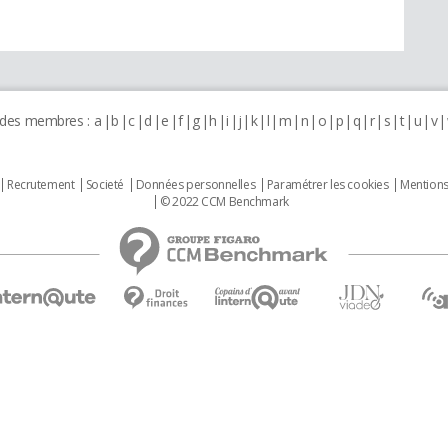
 des membres :
a
b
c
d
e
f
g
h
i
j
k
l
m
n
o
p
q
r
s
t
u
v
Recrutement
Societé
Données personnelles
Paramétrer les cookies
Mentions
© 2022 CCM Benchmark