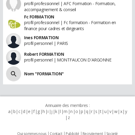
profil professionnel | AFC Formation - Formation,
accompagnement & conseil
Fc FORMATION
profil professionnel | Fc formation - Formation en
finance pour cadres et dirigeants
Ines FORMATION
profil personnel | PARIS
Robert FORMATION
profil personnel | MONTFAUCON D'ARGONNE
Nom "FORMATION"
Annuaire des membres :
a
b
c
d
e
f
g
h
i
j
k
l
m
n
o
p
q
r
s
t
u
v
w
x
y
z
Qui sommes nous
Contact
Publicité
Recrutement
Societé