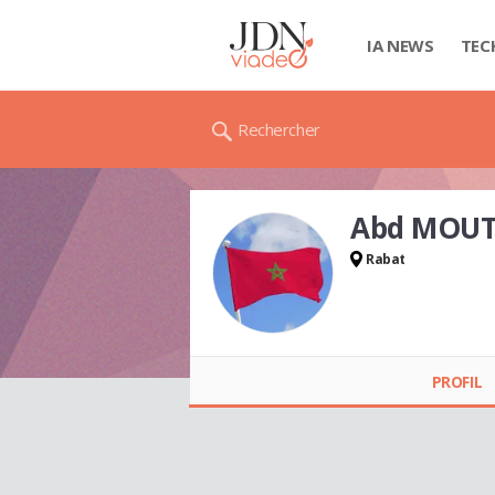
IA NEWS
TEC
Rechercher
Abd MOUT
Rabat
Abd MOUTAOUKIL
PROFIL