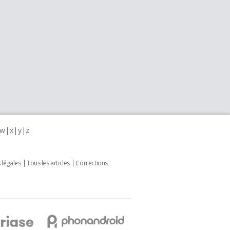
w
x
y
z
 légales
Tous les articles
Corrections