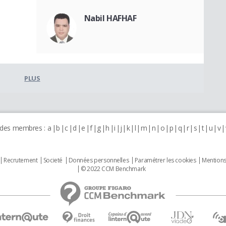
Nabil HAFHAF
PLUS
 des membres :
a
b
c
d
e
f
g
h
i
j
k
l
m
n
o
p
q
r
s
t
u
v
Recrutement
Societé
Données personnelles
Paramétrer les cookies
Mentions
© 2022 CCM Benchmark