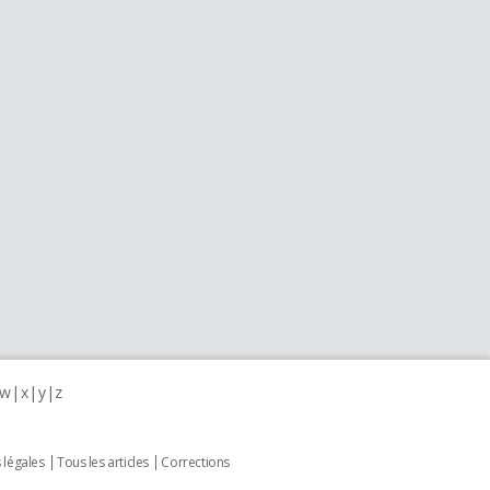
w
x
y
z
 légales
Tous les articles
Corrections