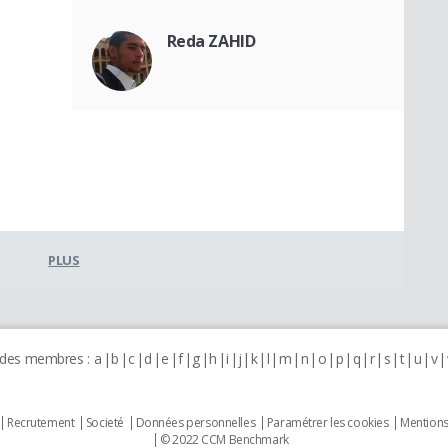
Reda ZAHID
PLUS
 des membres :
a
b
c
d
e
f
g
h
i
j
k
l
m
n
o
p
q
r
s
t
u
v
Recrutement
Societé
Données personnelles
Paramétrer les cookies
Mentions
© 2022 CCM Benchmark