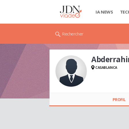
IA NEWS
TEC
Rechercher
Abderrah
CASABLANCA
Abderrahim
MDARBI
PROFIL