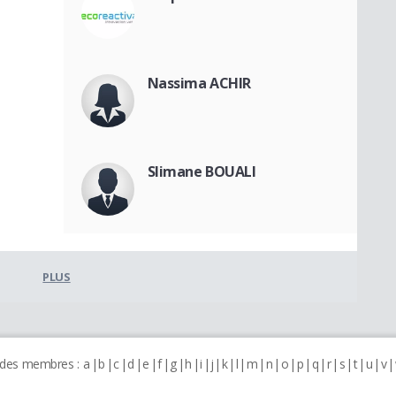
Nassima ACHIR
Slimane BOUALI
PLUS
 des membres :
a
b
c
d
e
f
g
h
i
j
k
l
m
n
o
p
q
r
s
t
u
v