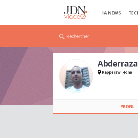
IA NEWS
TEC
Rechercher
Abderraza
Rapperswil-Jona
Abderrazak (zak)
MAMA
PROFIL