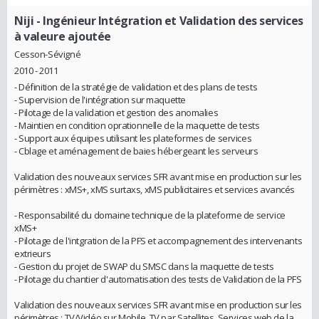
Niji
- Ingénieur Intégration et Validation des services
à valeure ajoutée
Cesson-Sévigné
2010 - 2011
- Définition de la stratégie de validation et des plans de tests
- Supervision de l'intégration sur maquette
- Pilotage de la validation et gestion des anomalies
- Maintien en condition oprationnelle de la maquette de tests
- Support aux équipes utilisant les plateformes de services
- Cblage et aménagement de baies hébergeant les serveurs
Validation des nouveaux services SFR avant mise en production sur les
périmètres : xMS+, xMS surtaxs, xMS publicitaires et services avancés
- Responsabilité du domaine technique de la plateforme de service
xMS+
- Pilotage de l'intgration de la PFS et accompagnement des intervenants
extrieurs
- Gestion du projet de SWAP du SMSC dans la maquette de tests
- Pilotage du chantier d'automatisation des tests de Validation de la PFS
Validation des nouveaux services SFR avant mise en production sur les
périmètres : TV/Vidéo sur Mobile, TV par Satellites, Services web de la