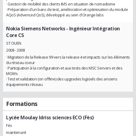
· Gestion de mobilité des clients IMS en situation de nomadisme
· Préparation d'un banc de test, amélioration et optimisation du module
AQoS (Advenced QoS), développé au sein d'Orange labs
Nokia Siemens Networks
- Ingénieur Intégration
Core CS
ST OUEN
2008 - 2008
· Migration de la Release 99 vers la release 4 et impacts sur les éléments
du réseau coeur
· Participation à la configuration et aux tests des MSC Servers et des
MGWs
· Test et validation (on offline) des upgrades logiciels des anciens
équipements réseau
Formations
Lycée Moulay Idriss sciences ECO (Fès)
Fès
maintenant