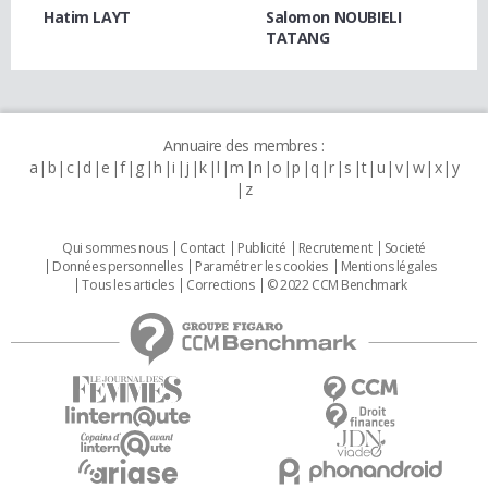
Hatim LAYT
Salomon NOUBIELI
TATANG
Annuaire des membres :
a
b
c
d
e
f
g
h
i
j
k
l
m
n
o
p
q
r
s
t
u
v
w
x
y
z
Qui sommes nous
Contact
Publicité
Recrutement
Societé
Données personnelles
Paramétrer les cookies
Mentions légales
Tous les articles
Corrections
© 2022 CCM Benchmark