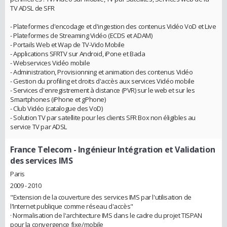
TV ADSL de SFR
- Plateformes d'encodage et d'ingestion des contenus Vidéo VoD et Live
- Plateformes de Streaming Vidéo (ECDS et ADAM)
- Portails Web et Wap de TV-Vido Mobile
- Applications SFRTV sur Android, iPone et Bada
- Webservices Vidéo mobile
- Administration, Provisionning et animation des contenus Vidéo
- Gestion du profiling et droits d'accès aux services Vidéo mobile
- Services d'enregistrement à distance (PVR) sur le web et sur les
Smartphones (iPhone et gPhone)
- Club Vidéo (catalogue des VoD)
- Solution TV par satellite pour les clients SFR Box non éligibles au
service TV par ADSL
France Telecom
- Ingénieur Intégration et Validation
des services IMS
Paris
2009 - 2010
"Extension de la couverture des services IMS par l'utilisation de
l'Internet publique comme réseau d'accès"
· Normalisation de l'architecture IMS dans le cadre du projet TISPAN
pour la convergence fixe/mobile