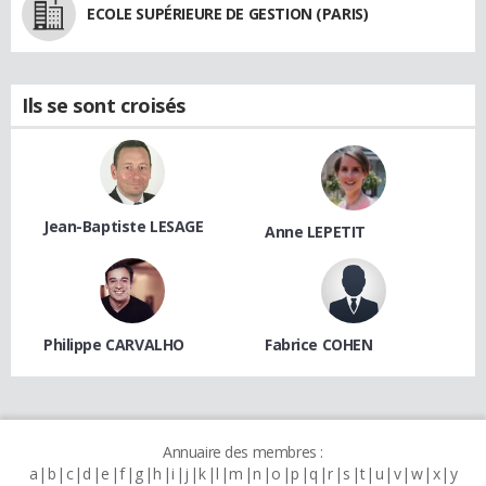
ECOLE SUPÉRIEURE DE GESTION (PARIS)
Ils se sont croisés
Jean-Baptiste LESAGE
Anne LEPETIT
Philippe CARVALHO
Fabrice COHEN
Annuaire des membres :
a
b
c
d
e
f
g
h
i
j
k
l
m
n
o
p
q
r
s
t
u
v
w
x
y