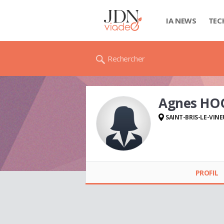
IA NEWS
TEC
Rechercher
Agnes HO
SAINT-BRIS-LE-VIN
Agnes HOOGHE
PROFIL