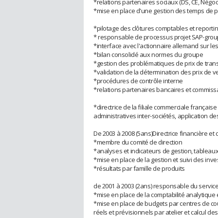
*relations partenaires sociaux (DS, CE, Négoc
*mise en place d'une gestion des temps de 
*pilotage des clôtures comptables et report
* responsable de processus projet SAP-grou
*interface avec l'actionnaire allemand sur le
*bilan consolidé aux normes du groupe
*gestion des problématiques de prix de trans
*validation de la détermination des prix de v
*procédures de contrôle interne
*relations partenaires bancaires et commis
*directrice de la filiale commerciale françai
administratives inter-sociétés, application de
De 2003 à 2008 (5ans)Directrice financière et 
*membre du comité de direction
*analyses et indicateurs de gestion, tableau
*mise en place de la gestion et suivi des in
*résultats par famille de produits
de 2001 à 2003 (2ans) responsable du service
*mise en place de la comptabilité analytique 
*mise en place de budgets par centres de coût
réels et prévisionnels par atelier et calcul de