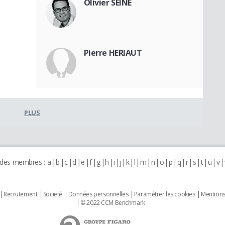
Olivier SEINE
Pierre HERIAUT
PLUS
 des membres :
a
b
c
d
e
f
g
h
i
j
k
l
m
n
o
p
q
r
s
t
u
v
Recrutement
Societé
Données personnelles
Paramétrer les cookies
Mentions
© 2022 CCM Benchmark