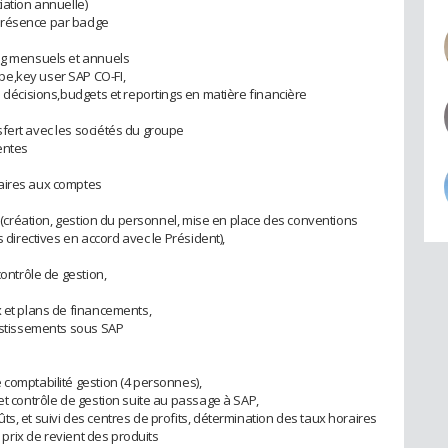
iation annuelle)
présence par badge
ing mensuels et annuels
pe,key user SAP CO-FI,
s décisions,budgets et reportings en matière financière
fert avec les sociétés du groupe
entes
saires aux comptes
se (création, gestion du personnel, mise en place des conventions
s directives en accord avec le Président),
contrôle de gestion,
x et plans de financements,
vestissements sous SAP
 comptabilité gestion (4 personnes),
et contrôle de gestion suite au passage à SAP,
s, et suivi des centres de profits, détermination des taux horaires
s prix de revient des produits