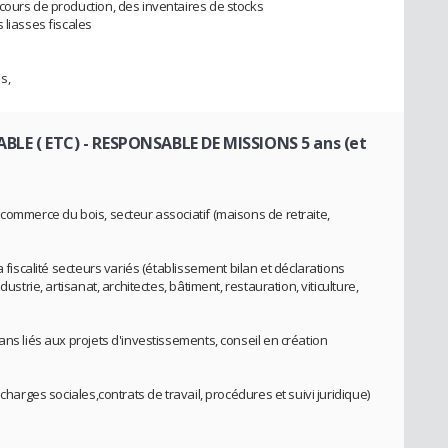
cours de production, des inventaires de stocks
 liasses fiscales
s,
BLE ( ETC)
- RESPONSABLE DE MISSIONS 5 ans (et
commerce du bois, secteur associatif (maisons de retraite,
a fiscalité secteurs variés (établissement bilan et déclarations
ustrie, artisanat, architectes, bâtiment, restauration, viticulture,
ans liés aux projets d'investissements, conseil en création
charges sociales,contrats de travail, procédures et suivi juridique)