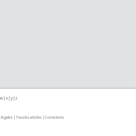
w
x
y
z
 légales
Tous les articles
Corrections