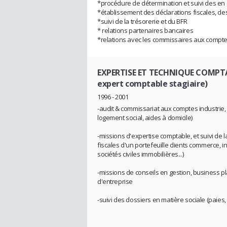
*procédure de détermination et suivi des en 
*établissement des déclarations fiscales, des
*suivi de la trésorerie et du BFR
* relations partenaires bancaires
*relations avec les commissaires aux compte
EXPERTISE ET TECHNIQUE COMPTA
expert comptable stagiaire)
1996 - 2001
-audit & commissariat aux comptes industrie, 
logement social, aides à domicile)
-missions d'expertise comptable, et suivi de l
fiscales d'un portefeuille clients commerce, ind
sociétés civiles immobilières...)
-missions de conseils en gestion, business pl
d'entreprise
-suivi des dossiers en matière sociale (paies, 