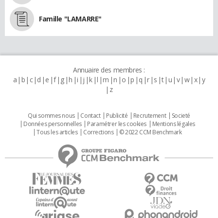
Famille "LAMARRE"
Annuaire des membres :
a
b
c
d
e
f
g
h
i
j
k
l
m
n
o
p
q
r
s
t
u
v
w
x
y
z
Qui sommes nous
Contact
Publicité
Recrutement
Societé
Données personnelles
Paramétrer les cookies
Mentions légales
Tous les articles
Corrections
© 2022 CCM Benchmark