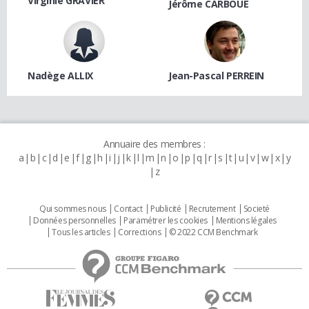
Virginie GRAVIER
Jérôme CARBOUE
Nadège ALLIX
Jean-Pascal PERREIN
Annuaire des membres :
a
b
c
d
e
f
g
h
i
j
k
l
m
n
o
p
q
r
s
t
u
v
w
x
y
z
Qui sommes nous
Contact
Publicité
Recrutement
Societé
Données personnelles
Paramétrer les cookies
Mentions légales
Tous les articles
Corrections
© 2022 CCM Benchmark