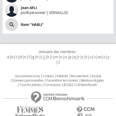
Jean AFLI
profil personnel | VERSAILLES
Nom "HABLI"
Annuaire des membres :
a
b
c
d
e
f
g
h
i
j
k
l
m
n
o
p
q
r
s
t
u
v
w
x
y
z
Qui sommes nous
Contact
Publicité
Recrutement
Societé
Données personnelles
Paramétrer les cookies
Mentions légales
Tous les articles
Corrections
© 2022 CCM Benchmark