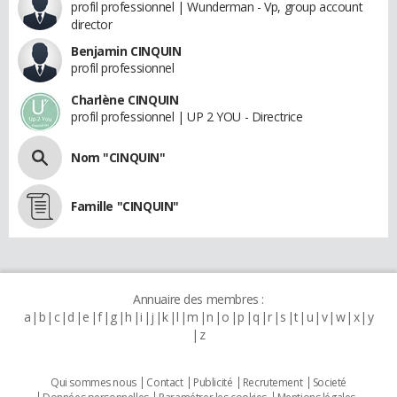
profil professionnel | Wunderman - Vp, group account
director
Benjamin CINQUIN
profil professionnel
Charlène CINQUIN
profil professionnel | UP 2 YOU - Directrice
Nom "CINQUIN"
Famille "CINQUIN"
Annuaire des membres :
a
b
c
d
e
f
g
h
i
j
k
l
m
n
o
p
q
r
s
t
u
v
w
x
y
z
Qui sommes nous
Contact
Publicité
Recrutement
Societé