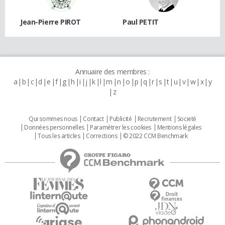
Jean-Pierre PIROT
Paul PETIT
Annuaire des membres :
a
b
c
d
e
f
g
h
i
j
k
l
m
n
o
p
q
r
s
t
u
v
w
x
y
z
Qui sommes nous
Contact
Publicité
Recrutement
Societé
Données personnelles
Paramétrer les cookies
Mentions légales
Tous les articles
Corrections
© 2022 CCM Benchmark