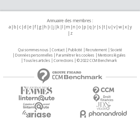
Annuaire des membres :
a
b
c
d
e
f
g
h
i
j
k
l
m
n
o
p
q
r
s
t
u
v
w
x
y
z
Qui sommes nous
Contact
Publicité
Recrutement
Societé
Données personnelles
Paramétrer les cookies
Mentions légales
Tous les articles
Corrections
© 2022 CCM Benchmark