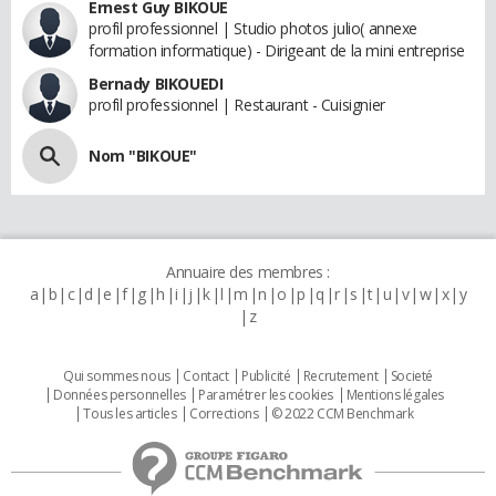
Ernest Guy BIKOUE
profil professionnel | Studio photos julio( annexe
formation informatique) - Dirigeant de la mini entreprise
Bernady BIKOUEDI
profil professionnel | Restaurant - Cuisignier
Nom "BIKOUE"
Annuaire des membres :
a
b
c
d
e
f
g
h
i
j
k
l
m
n
o
p
q
r
s
t
u
v
w
x
y
z
Qui sommes nous
Contact
Publicité
Recrutement
Societé
Données personnelles
Paramétrer les cookies
Mentions légales
Tous les articles
Corrections
© 2022 CCM Benchmark