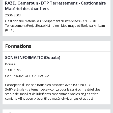
RAZEL Cameroun - DTP Terrassement
- Gestionnaire
Matériel des chantiers
2000 - 2003
Gestionnaire Matériel au Groupement d'Entreprises RAZEL - DTP
Terrassement (Projet Route Nsimalen - Mbalmayo et Ebolowa-Ambam
(REFG)
Formations
SONEE INFORMATIC (Douala)
Douala
1990 - 1995
CAP - PROBATOIRE G2 - BAC G2
Conception d’une application en associés avec TSOUNGUI «
SoftMatérials - traitement.exe » conçu pour le suivi du matériel, des
stocks de gasoil et de lubrifiants consommés par les engins et les
camions + Entretien préventif du matériel (vidanges et autres).