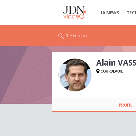
IA NEWS
TEC
Rechercher
Alain VAS
COURBEVOIE
Alain VASSEUR
PROFIL