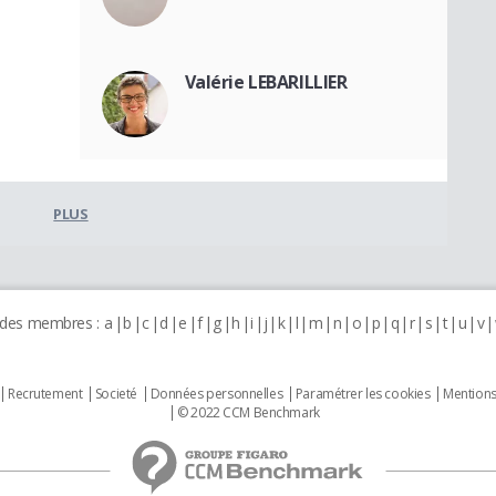
Valérie LEBARILLIER
PLUS
 des membres :
a
b
c
d
e
f
g
h
i
j
k
l
m
n
o
p
q
r
s
t
u
v
Recrutement
Societé
Données personnelles
Paramétrer les cookies
Mentions
© 2022 CCM Benchmark