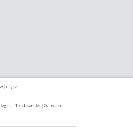
w
x
y
z
 légales
Tous les articles
Corrections