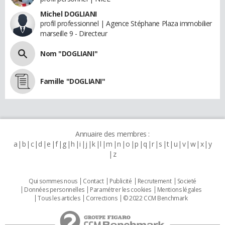
Michel DOGLIANI
profil professionnel | Agence Stéphane Plaza immobilier
marseille 9 - Directeur
Nom "DOGLIANI"
Famille "DOGLIANI"
Annuaire des membres :
a
b
c
d
e
f
g
h
i
j
k
l
m
n
o
p
q
r
s
t
u
v
w
x
y
z
Qui sommes nous
Contact
Publicité
Recrutement
Societé
Données personnelles
Paramétrer les cookies
Mentions légales
Tous les articles
Corrections
© 2022 CCM Benchmark