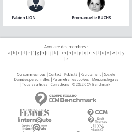
Fabien LION
Emmanuelle BUCHS
Annuaire des membres :
a
b
c
d
e
f
g
h
i
j
k
l
m
n
o
p
q
r
s
t
u
v
w
x
y
z
Qui sommes nous
Contact
Publicité
Recrutement
Societé
Données personnelles
Paramétrer les cookies
Mentions légales
Tous les articles
Corrections
© 2022 CCM Benchmark