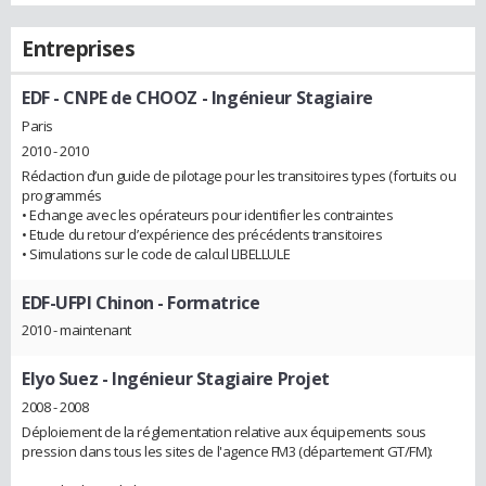
Entreprises
EDF - CNPE de CHOOZ
- Ingénieur Stagiaire
Paris
2010 - 2010
Rédaction d’un guide de pilotage pour les transitoires types (fortuits ou
programmés
• Echange avec les opérateurs pour identifier les contraintes
• Etude du retour d’expérience des précédents transitoires
• Simulations sur le code de calcul LIBELLULE
EDF-UFPI Chinon
- Formatrice
2010 - maintenant
Elyo Suez
- Ingénieur Stagiaire Projet
2008 - 2008
Déploiement de la réglementation relative aux équipements sous
pression dans tous les sites de l'agence FM3 (département GT/FM):