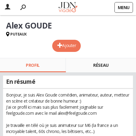
MENU
Alex GOUDE
PUTEAUX
Ajouter
PROFIL
RÉSEAU
En résumé
Bonjour, je suis Alex Goude comédien, animateur, auteur, metteur
en scène et créateur de bonne humeur :)
J'ai ce profil ici mais suis plus facilement joignable sur
feelgoude.com avec le mail alex@feelgoude.com
Je travaille en télé où je suis animateur sur M6 (la france a un
incroyable talent, 60s chrono, les bêtisiers, etc...)