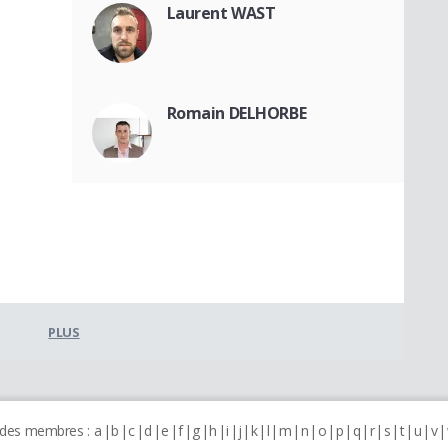
Laurent WAST
Romain DELHORBE
PLUS
 des membres :
a
b
c
d
e
f
g
h
i
j
k
l
m
n
o
p
q
r
s
t
u
v