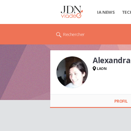
IA NEWS
TEC
Rechercher
Alexandr
LAON
Alexandra
BRANCOURT
PROFIL