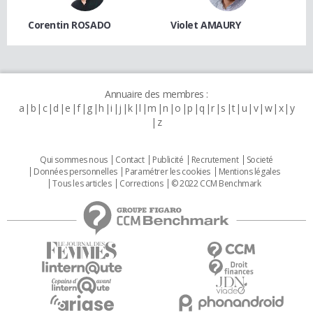
Corentin ROSADO
Violet AMAURY
Annuaire des membres :
a
b
c
d
e
f
g
h
i
j
k
l
m
n
o
p
q
r
s
t
u
v
w
x
y
z
Qui sommes nous
Contact
Publicité
Recrutement
Societé
Données personnelles
Paramétrer les cookies
Mentions légales
Tous les articles
Corrections
© 2022 CCM Benchmark