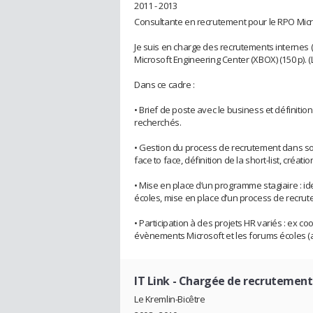
2011 - 2013
Consultante en recrutement pour le RPO Micr
Je suis en charge des recrutements internes (lo
Microsoft Engineering Center (XBOX) (150 p). (L
Dans ce cadre :
• Brief de poste avec le business et définitio
recherchés.
• Gestion du process de recrutement dans son
face to face, définition de la short-list, créati
• Mise en place d’un programme stagiaire : id
écoles, mise en place d’un process de recru
• Participation à des projets HR variés : ex 
évènements Microsoft et les forums écoles (
IT Link
- Chargée de recrutement
Le Kremlin-Bicêtre