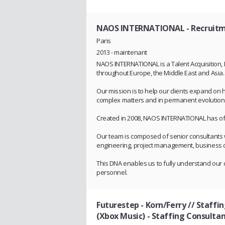
NAOS INTERNATIONAL
- Recruit
Paris
2013 - maintenant
NAOS INTERNATIONAL is a Talent Acquisition, E
throughout Europe, the Middle East and Asia.
Our mission is to help our clients expand o
complex matters and in permanent evolution
Created in 2008, NAOS INTERNATIONAL has off
Our team is composed of senior consultants wh
engineering, project management, busines
This DNA enables us to fully understand our
personnel.
Futurestep - Korn/Ferry // Staff
(Xbox Music)
- Staffing Consultan