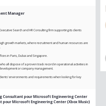
ment Manager
xecutive Search and HR Consulting firm supporting its clients
n high growth markets, where recruitment and human resources are
.
ices in Paris, Dubai and Singapore.
o all dispose of a proven track record in operational activities in
s development or company management.
 clients’ environments and requirements when looking for key
ing Consultant pour Microsoft Engineering Center
t pour Microsoft Engineering Center (Xbox Music)