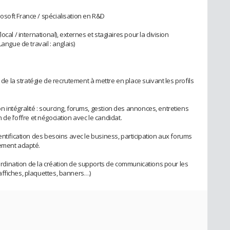
osoft France / spécialisation en R&D
cal / international), externes et stagiaires pour la division
angue de travail : anglais)
n de la stratégie de recrutement à mettre en place suivant les profils
 intégralité : sourcing, forums, gestion des annonces, entretiens
on de l’offre et négociation avec le candidat.
entification des besoins avec le business, participation aux forums
tement adapté.
coordination de la création de supports de communications pour les
affiches, plaquettes, banners…)