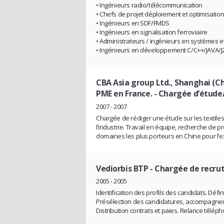
• Ingénieurs radio/télécommunication
• Chefs de projet déploiement et optimisatio
• Ingénieurs en SDF/FMDS
• Ingénieurs en signalisation ferroviaire
• Administrateurs / ingénieurs en systèmes 
• Ingénieurs en développement C/C++/JAVA/J
CBA Asia group Ltd., Shanghai (Ch
PME en France.
- Chargée d’étude
2007 - 2007
Chargée de rédiger une étude sur les textiles
l’industrie. Travail en équipe, recherche de 
domaines les plus porteurs en Chine pour l’exp
Vediorbis BTP
- Chargée de recr
2005 - 2005
Identification des profils des candidats. Défin
Présélection des candidatures, accompagneme
Distribution contrats et paies. Relance télép