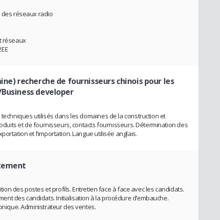
n des réseaux radio
et réseaux
2EE
ine) recherche de fournisseurs chinois pour les
/Business developer
 techniques utilisés dans les domaines de la construction et
produits et de fournisseurs, contacts fournisseurs. Détermination des
ortation et l’importation. Langue utilisée anglais.
utement
ition des postes et profils. Entretien face à face avec les candidats.
nt des candidats. Initialisation à la procédure d’embauche.
honique. Administrateur des ventes.