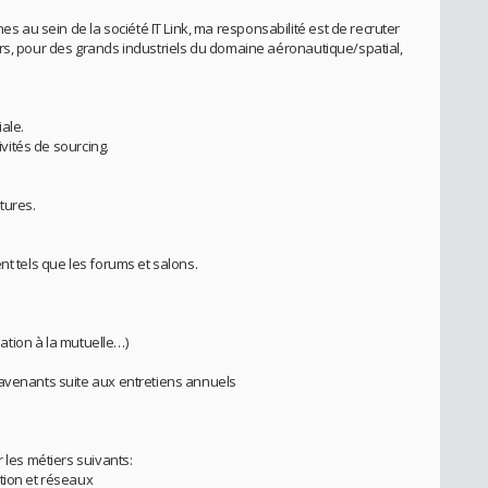
au sein de la société IT Link, ma responsabilité est de recruter
rs, pour des grands industriels du domaine aéronautique/spatial,
ale.
ivités de sourcing.
tures.
nt tels que les forums et salons.
liation à la mutuelle…)
 avenants suite aux entretiens annuels
 les métiers suivants:
tion et réseaux