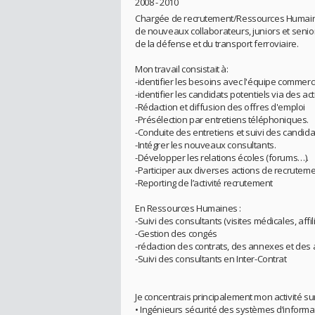
2008 - 2010
Chargée de recrutement/Ressources Humaines 
de nouveaux collaborateurs, juniors et senio
de la défense et du transport ferroviaire.
Mon travail consistait à:
-identifier les besoins avec l'équipe commerci
-identifier les candidats potentiels via des act
-Rédaction et diffusion des offres d'emploi
-Présélection par entretiens téléphoniques.
-Conduite des entretiens et suivi des candida
-Intégrer les nouveaux consultants.
-Développer les relations écoles (forums…).
-Participer aux diverses actions de recruteme
-Reporting de l’activité recrutement
En Ressources Humaines :
-Suivi des consultants (visites médicales, affi
-Gestion des congés
-rédaction des contrats, des annexes et des
-Suivi des consultants en Inter-Contrat
Je concentrais principalement mon activité sur
• Ingénieurs sécurité des systèmes d’informa