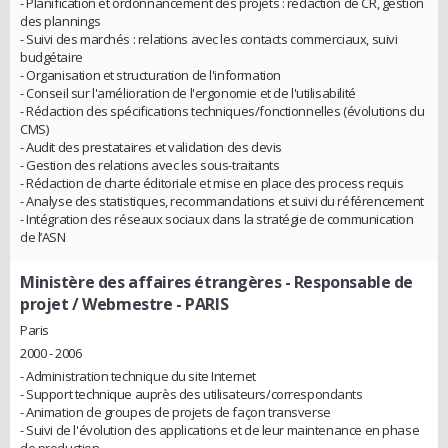
- Planification et ordonnancement des projets : rédaction de CR, gestion
des plannings
- Suivi des marchés : relations avec les contacts commerciaux, suivi
budgétaire
- Organisation et structuration de l'information
- Conseil sur l'amélioration de l'ergonomie et de l'utilisabilité
- Rédaction des spécifications techniques/fonctionnelles (évolutions du
CMS)
- Audit des prestataires et validation des devis
- Gestion des relations avec les sous-traitants
- Rédaction de charte éditoriale et mise en place des process requis
- Analyse des statistiques, recommandations et suivi du référencement
- Intégration des réseaux sociaux dans la stratégie de communication
de l’ASN
Ministère des affaires étrangères
- Responsable de
projet / Webmestre - PARIS
Paris
2000 - 2006
- Administration technique du site Internet
- Support technique auprès des utilisateurs/correspondants
- Animation de groupes de projets de façon transverse
- Suivi de l'évolution des applications et de leur maintenance en phase