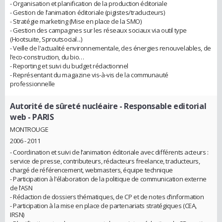
- Organisation et planification de la production éditoriale
- Gestion de l’animation éditoriale (pigistes/traducteurs)
- Stratégie marketing (Mise en place de la SMO)
- Gestion des campagnes sur les réseaux sociaux via outil type
(Hootsuite, Sproutsocial...)
- Veille de l'actualité environnementale, des énergies renouvelables, de
l’eco-construction, du bio…
- Reporting et suivi du budget rédactionnel
- Représentant du magazine vis-à-vis de la communauté
professionnelle
Autorité de sûreté nucléaire
- Responsable editorial
web - PARIS
MONTROUGE
2006 - 2011
- Coordination et suivi de l’animation éditoriale avec différents acteurs :
service de presse, contributeurs, rédacteurs freelance, traducteurs,
chargé de référencement, webmasters, équipe technique
- Participation à l’élaboration de la politique de communication externe
de l’ASN
- Rédaction de dossiers thématiques, de CP et de notes d’information
- Participation à la mise en place de partenariats stratégiques (CEA,
IRSN)