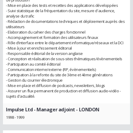
de production
- Mise en place des tests et recettes des applications développées
- Suivi statistique de la fréquentation du site, mesure d'audience,
analyse du trafic
- Rédaction de documentations techniques et déploiement auprès des
utilisateurs
- Elaboration du cahier des charges fonctionnel
- Accompagnement et formation des utilisateurs finaux
- Rôle d’interface entre le département informatique/réseaux et la DCI
- Mise à jour et enrichissement éditorial
- Responsable éditorial de la version anglaise
- Conception et réalisation de sous-sites thématiques/évènementiels
- Participation au comité éditorial
- Communication interne/externe (RP, évènementiels)
- Participation à la refonte du site de 3ème et 4ème générations
- Gestion du courrier électronique
- Mise en place et diffusion de podcasts, newsletters, blogs
- Assurer un flux permanent de production et diffusion audio-vidéo -
sujets d'actualité.
Impulse Ltd
- Manager adjoint - LONDON
1998 - 1999