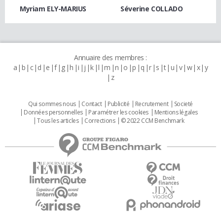
Myriam ELY-MARIUS
Séverine COLLADO
Annuaire des membres :
a
b
c
d
e
f
g
h
i
j
k
l
m
n
o
p
q
r
s
t
u
v
w
x
y
z
Qui sommes nous
Contact
Publicité
Recrutement
Societé
Données personnelles
Paramétrer les cookies
Mentions légales
Tous les articles
Corrections
© 2022 CCM Benchmark