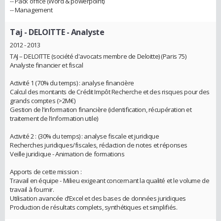
-- Pack office (Word & powerpoint)
-- Management
Taj - DELOITTE
- Analyste
2012 - 2013
TAJ – DELOITTE (société d'avocats membre de Deloitte) (Paris 75)
Analyste financier et fiscal
Activité 1 (70% du temps) : analyse financière
Calcul des montants de Crédit Impôt Recherche et des risques pour des
grands comptes (>2M€)
Gestion de l’information financière (identification, récupération et
traitement de l’information utile)
Activité 2 : (30% du temps) : analyse fiscale et juridique
Recherches juridiques/fiscales, rédaction de notes et réponses
Veille juridique - Animation de formations
Apports de cette mission :
Travail en équipe - Milieu exigeant concernant la qualité et le volume de
travail à fournir.
Utilisation avancée d’Excel et des bases de données juridiques
Production de résultats complets, synthétiques et simplifiés.