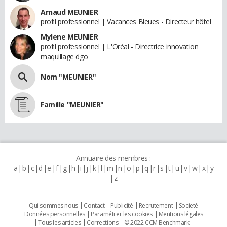
Arnaud MEUNIER
profil professionnel | Vacances Bleues - Directeur hôtel
Mylene MEUNIER
profil professionnel | L'Oréal - Directrice innovation
maquillage dgo
Nom "MEUNIER"
Famille "MEUNIER"
Annuaire des membres :
a
b
c
d
e
f
g
h
i
j
k
l
m
n
o
p
q
r
s
t
u
v
w
x
y
z
Qui sommes nous
Contact
Publicité
Recrutement
Societé
Données personnelles
Paramétrer les cookies
Mentions légales
Tous les articles
Corrections
© 2022 CCM Benchmark