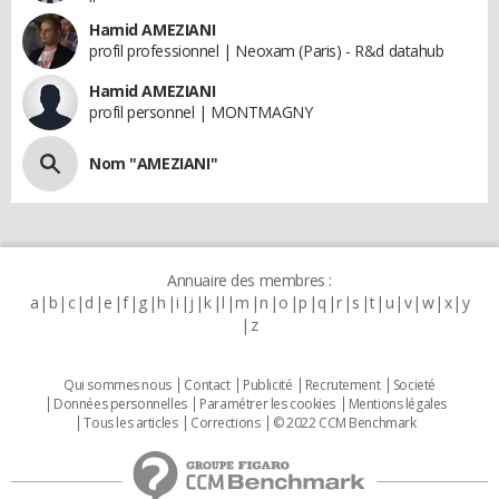
Hamid AMEZIANI
profil professionnel | Neoxam (Paris) - R&d datahub
Hamid AMEZIANI
profil personnel | MONTMAGNY
Nom "AMEZIANI"
Annuaire des membres :
a
b
c
d
e
f
g
h
i
j
k
l
m
n
o
p
q
r
s
t
u
v
w
x
y
z
Qui sommes nous
Contact
Publicité
Recrutement
Societé
Données personnelles
Paramétrer les cookies
Mentions légales
Tous les articles
Corrections
© 2022 CCM Benchmark