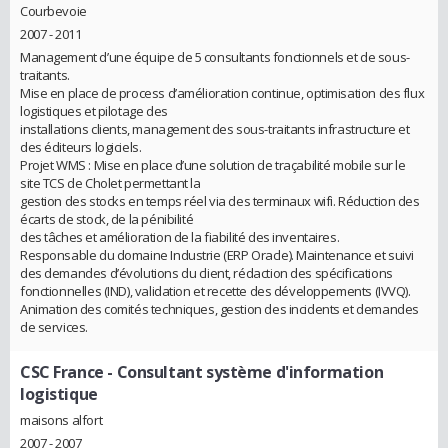
Courbevoie
2007 - 2011
Management d’une équipe de 5 consultants fonctionnels et de sous-
traitants.
Mise en place de process d’amélioration continue, optimisation des flux
logistiques et pilotage des
installations clients, management des sous-traitants infrastructure et
des éditeurs logiciels.
Projet WMS : Mise en place d’une solution de traçabilité mobile sur le
site TCS de Cholet permettant la
gestion des stocks en temps réel via des terminaux wifi. Réduction des
écarts de stock, de la pénibilité
des tâches et amélioration de la fiabilité des inventaires.
Responsable du domaine Industrie (ERP Oracle). Maintenance et suivi
des demandes d’évolutions du client, rédaction des spécifications
fonctionnelles (IND), validation et recette des développements (IVVQ).
Animation des comités techniques, gestion des incidents et demandes
de services.
CSC France
- Consultant système d'information
logistique
maisons alfort
2007 - 2007