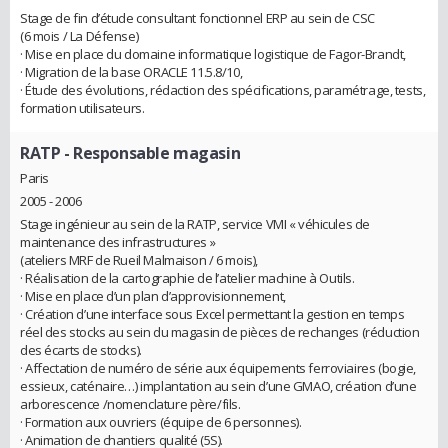
Stage de fin d’étude consultant fonctionnel ERP au sein de CSC
(6 mois / La Défense)
· Mise en place du domaine informatique logistique de Fagor-Brandt,
· Migration de la base ORACLE 11.5.8/10,
· Étude des évolutions, rédaction des spécifications, paramétrage, tests,
formation utilisateurs.
RATP
- Responsable magasin
Paris
2005 - 2006
Stage ingénieur au sein de la RATP, service VMI « véhicules de
maintenance des infrastructures »
(ateliers MRF de Rueil Malmaison / 6 mois),
· Réalisation de la cartographie de l’atelier machine à Outils.
· Mise en place d’un plan d’approvisionnement,
· Création d’une interface sous Excel permettant la gestion en temps
réel des stocks au sein du magasin de pièces de rechanges (réduction
des écarts de stocks).
· Affectation de numéro de série aux équipements ferroviaires (bogie,
essieux, caténaire…) implantation au sein d’une GMAO, création d’une
arborescence /nomenclature père/fils.
· Formation aux ouvriers (équipe de 6 personnes).
· Animation de chantiers qualité (5S).