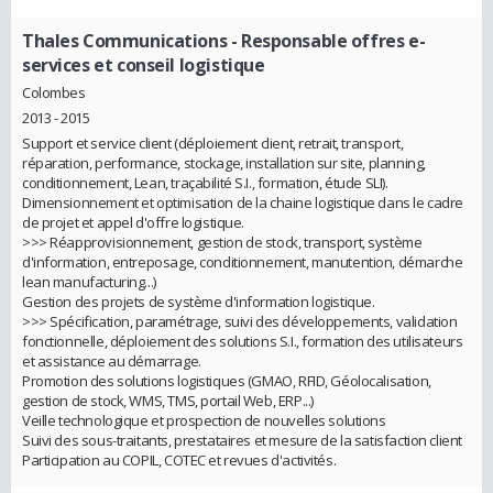
Thales Communications
- Responsable offres e-
services et conseil logistique
Colombes
2013 - 2015
Support et service client (déploiement client, retrait, transport,
réparation, performance, stockage, installation sur site, planning,
conditionnement, Lean, traçabilité S.I., formation, étude SLI).
Dimensionnement et optimisation de la chaine logistique dans le cadre
de projet et appel d'offre logistique.
>>> Réapprovisionnement, gestion de stock, transport, système
d'information, entreposage, conditionnement, manutention, démarche
lean manufacturing...)
Gestion des projets de système d'information logistique.
>>> Spécification, paramétrage, suivi des développements, validation
fonctionnelle, déploiement des solutions S.I., formation des utilisateurs
et assistance au démarrage.
Promotion des solutions logistiques (GMAO, RFID, Géolocalisation,
gestion de stock, WMS, TMS, portail Web, ERP...)
Veille technologique et prospection de nouvelles solutions
Suivi des sous-traitants, prestataires et mesure de la satisfaction client
Participation au COPIL, COTEC et revues d'activités.