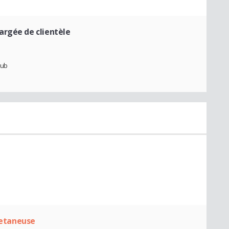
argée de clientèle
pub
lletaneuse