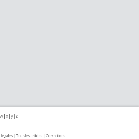
w
x
y
z
 légales
Tous les articles
Corrections