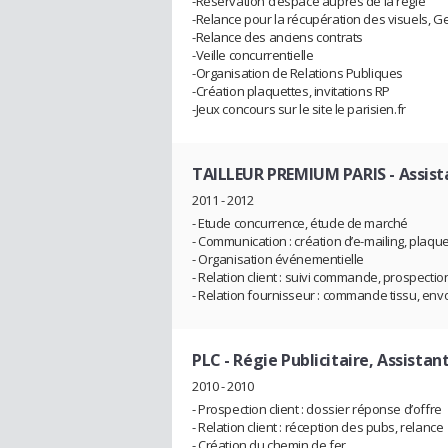
-Réservation d’espace auprès de la régie
-Relance pour la récupération des visuels, G
-Relance des anciens contrats
-Veille concurrentielle
-Organisation de Relations Publiques
-Création plaquettes, invitations RP
-Jeux concours sur le site le parisien.fr
TAILLEUR PREMIUM PARIS
- Assis
2011 - 2012
- Etude concurrence, étude de marché
- Communication : création d’e-mailing, plaquett
- Organisation événementielle
- Relation client : suivi commande, prospectio
- Relation fournisseur : commande tissu, envo
PLC
- Régie Publicitaire, Assista
2010 - 2010
- Prospection client : dossier réponse d’offre
- Relation client : réception des pubs, relance
- Création du chemin de fer