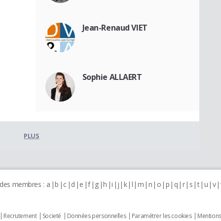
Jean-Renaud VIET
Sophie ALLAERT
PLUS
 des membres :
a
b
c
d
e
f
g
h
i
j
k
l
m
n
o
p
q
r
s
t
u
v
Recrutement
Societé
Données personnelles
Paramétrer les cookies
Mentions