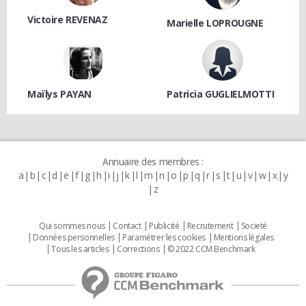
Victoire REVENAZ
Marielle LOPROUGNE
Maïlys PAYAN
Patricia GUGLIELMOTTI
Annuaire des membres :
a
b
c
d
e
f
g
h
i
j
k
l
m
n
o
p
q
r
s
t
u
v
w
x
y
z
Qui sommes nous
Contact
Publicité
Recrutement
Societé
Données personnelles
Paramétrer les cookies
Mentions légales
Tous les articles
Corrections
© 2022 CCM Benchmark