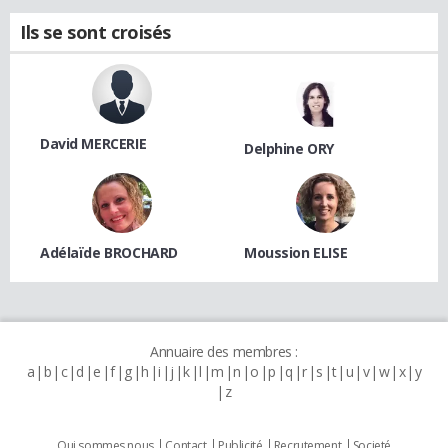
Ils se sont croisés
David MERCERIE
Delphine ORY
Adélaïde BROCHARD
Moussion ELISE
Annuaire des membres :
a
b
c
d
e
f
g
h
i
j
k
l
m
n
o
p
q
r
s
t
u
v
w
x
y
z
Qui sommes nous
Contact
Publicité
Recrutement
Societé