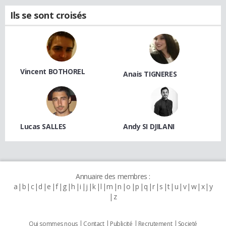
Ils se sont croisés
Vincent BOTHOREL
Anais TIGNERES
Lucas SALLES
Andy SI DJILANI
Annuaire des membres :
a
b
c
d
e
f
g
h
i
j
k
l
m
n
o
p
q
r
s
t
u
v
w
x
y
z
Qui sommes nous
Contact
Publicité
Recrutement
Societé